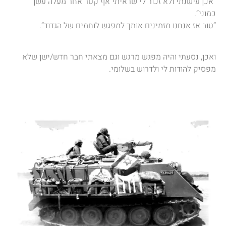
“אכן עישנתי ולא זכור לי שראיתי אף קטר אחר מעלה עשן
כמוני”.
“טוב אז אנחנו מזמינים אותך למפגש לוחמים של הגדוד”.
ואכן, נסעתי והיה מפגש מרגש וגם מצאתי חבר חדש/ישן שלא
מפסיק להודות לי ולדרוש בשלומי.