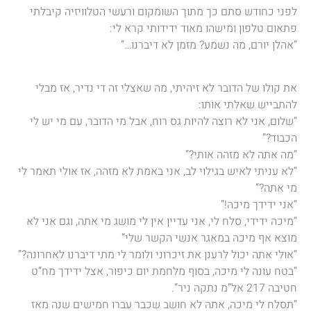
לפני כחודש סתם כך מתוך השומקום ורעשי הטלוויזיה קיבלתי
פתאום טלפון ומישהו מאוד ידידותי קרא לי:
“אהלן יורם, מה נשמע? מזמן לא דיברנו…”
את קולו של הדובר לא זיהיתי, מה שאצלי זה די נדיר, אז מבלי
להתבייש שאלתי אותו:
“שלום, אני לא רוצה להיות גס רוח, אבל מי הדובר, עם מי יש לי
הכבוד?”
“מה אתה לא מזהה אותי?”
“לא עניתי לאיש בגילוי לב, אני באמת לא מזהה, אז אולי תאמר לי
מי אתה?”
“אני ידידך מיכה!”
“מיכה ידידי, סלח לי, אני עדיין אין לי מושג מי אתה, וגם אני לא
מוצא אף מיכה במאגר אנשי הקשר שלי”
“אולי אתה יכול לרענן את זיכרוני ולומר לי מתי דיברנו לאחרונה?”
“בטח עונה לי מיכה, בסוף מלחמת יום כיפור, אצל ידידך מח”ט
חטיבה 217 אל”מ נתקה ניר”.
“תסלח לי מיכה, אתה לא חושב שכבר עברו חמישים שנה מאז