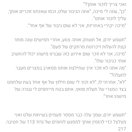
ואני צריך לזכור אותך?”
“כן”, עונה לי מיכה, “אתה הגיבור שלנו, וכמו שאנחנו זוכרים אותך,
עליך לזכור אותנו”.
“מיכה יקירי באחריות, אני לא שום גיבור של אף אחד”.
“תשמע יורם, אל תשחק אותה צנוע, אחרי חמישים שנה מותר
קצת להעלות זיכרונות מרתקים של פעם”.
“מיכה, אני לא זוכר שום אירוע כזה שבגינו מישהו יכול להחשיב
אותי כגיבור שלו”.
“מה אתה לא זוכר איך שחילצת אותנו ממארב במצרים מעבר
לתעלה?”
“לא”, אמרתי לו, “לא זכור לי שום חילוץ של אף אחד בעת שלחמנו
בצד המצרי של תעלת סואץ, אתם בטח מייחסים לי גבורה של
מישהו אחר”.
“תשמע יורם, שמך עלה כבר מספר פעמים בשיחות שלנו ואני
מצלצל כדי להזמין אותך למפגש לוחמים של גדוד 113 של חטיבה
217