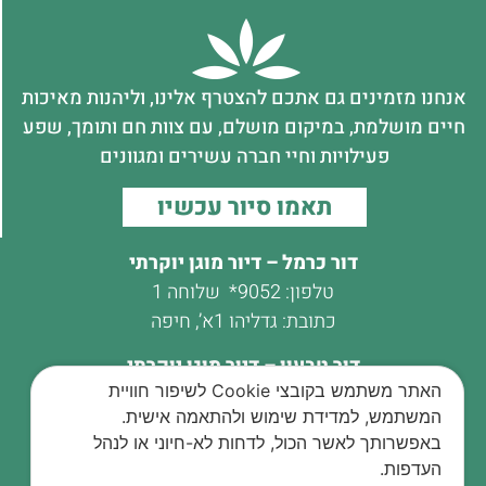
אנחנו מזמינים גם אתכם להצטרף אלינו, וליהנות מאיכות
חיים מושלמת, במיקום מושלם, עם צוות חם ותומך, שפע
פעילויות וחיי חברה עשירים ומגוונים
תאמו סיור עכשיו
דור כרמל – דיור מוגן יוקרתי
טלפון:
9052*
שלוחה 1
כתובת: גדליהו 1א’, חיפה
דור טבעון – דיור מוגן יוקרתי
האתר משתמש בקובצי Cookie לשיפור חוויית
טלפון:
9052*
שלוחה 2
המשתמש, למדידת שימוש ולהתאמה אישית.
כתובת: משה דיין 8, קריית טבעון
באפשרותך לאשר הכול, לדחות לא-חיוני או לנהל
העדפות.