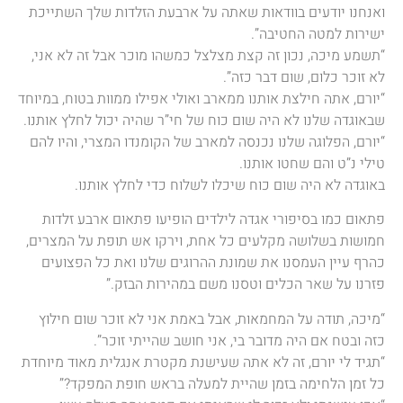
ואנחנו יודעים בוודאות שאתה על ארבעת הזלדות שלך השתייכת
ישירות למטה החטיבה”.
“תשמע מיכה, נכון זה קצת מצלצל כמשהו מוכר אבל זה לא אני,
לא זוכר כלום, שום דבר כזה”.
“יורם, אתה חילצת אותנו ממארב ואולי אפילו ממוות בטוח, במיוחד
שבאוגדה שלנו לא היה שום כוח של חי”ר שהיה יכול לחלץ אותנו.
“יורם, הפלוגה שלנו נכנסה למארב של הקומנדו המצרי, והיו להם
טילי נ”ט והם שחטו אותנו.
באוגדה לא היה שום כוח שיכלו לשלוח כדי לחלץ אותנו.
פתאום כמו בסיפורי אגדה לילדים הופיעו פתאום ארבע זלדות
חמושות בשלושה מקלעים כל אחת, וירקו אש תופת על המצרים,
כהרף עיין העמסנו את שמונת ההרוגים שלנו ואת כל הפצועים
פזרנו על שאר הכלים וטסנו משם במהירות הבזק.”
“מיכה, תודה על המחמאות, אבל באמת אני לא זוכר שום חילוץ
כזה ובטח אם היה מדובר בי, אני חושב שהייתי זוכר”.
“תגיד לי יורם, זה לא אתה שעישנת מקטרת אנגלית מאוד מיוחדת
כל זמן הלחימה בזמן שהיית למעלה בראש חופת המפקד?”