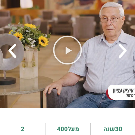
30
שנה
מעל
400
2