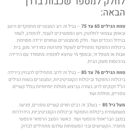
לחלק למספר שכבות בדרך
הבאה:
טווח הגילים 65 עד 75
– בגיל זה רוב המבוגרים מתפקדים היטב
ובאופן עצמאי לחלוטין, ויש הממשיכים לעבוד, להתנדב, לעזור
בגידול הנכדים ועוד. חלק מהמבוגרים שחווים ירידה מסוימת
ביכולות התפקוד מתחילים לשקול פתרונות כמו דיור מוגן, בית
אבות או מטפל זר, ובנוסף מי שיוצא לפנסיה מתמודד עם הירידה
בהכנסות משק הבית.
טווח הגילים 76 עד 85
– בגיל זה לרוב מתחילים להבחין בירידה
ביכולות התפקוד וביכולות הקוגניטיביות, המבוגרים בטווח הגילים
הנ”ל זקוקים לרוב בעזרה בביצוע מטלות יומיומיות בגלל קשיים
גופניים, מחלות ועוד.
מעל גיל 85
– בשלב זה רבים חווים קשיים גופניים, פגיעה
משמעותית ביכולות התפקוד וביכולות הקוגניטיביות, הידרדרות
במצב הבריאותי והנפשי ועוד. כאשר המצב הרפואי והנפשי
מחמיר, הקשישים ובני המשפחות שלהם מתחילים לבדוק