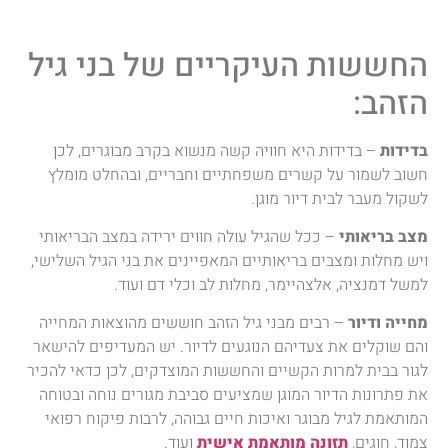
החששות העיקריים של בני גיל
הזהב:
בדידות
– בדידות היא חוויה קשה מנשוא בקרב מבוגרים, לכן
חשוב לשמור על קשרים משפחתיים וחבריים, ובהחלט מומלץ
לשקול מעבר לבית דיור מוגן.
מצב בריאותי
– ככל שהגיל עולה חווים ירידה במצב הבריאותי
ויש מחלות ומצבים בריאותיים המאפיינים את בני הגיל השלישי,
למשל דמנציה, אלצהיימר, מחלות לב וכלי דם ועוד.
מחייה ודיור
– רבים מבני גיל הזהב חוששים מהוצאות המחייה
והם שוקלים את צעדיהם הנוגעים לדיור. יש המעדיפים להישאר
לגור בבית למרות הקשיים והחששות המוצדקים, לכן כדאי להכיר
את פתרונות הדיור המוגן שמציעים סביבת מגורים נוחה ובטוחה
המותאמת לגיל מבוגר ואיכות חיים גבוהה, לרבות פיקוח רפואי
צמוד, חוגים,
תזונה מותאמת אישית
ועוד.