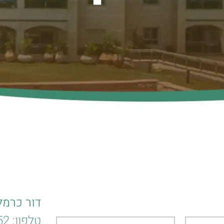
דור כרמל 
טלפון:
2*